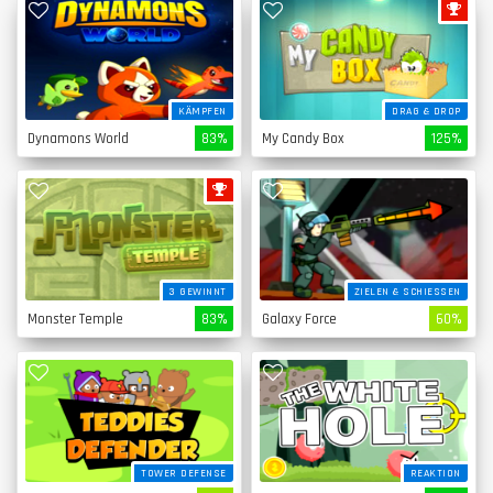
KÄMPFEN
DRAG & DROP
Dynamons World
83%
My Candy Box
125%
3 GEWINNT
ZIELEN & SCHIESSEN
Monster Temple
83%
Galaxy Force
60%
TOWER DEFENSE
REAKTION