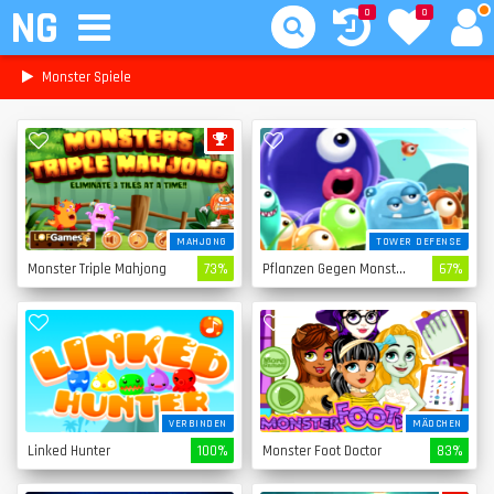
NG
0
0
Monster Spiele
MAHJONG
TOWER DEFENSE
Monster Triple Mahjong
73%
Pflanzen Gegen Monster
67%
VERBINDEN
MÄDCHEN
Linked Hunter
100%
Monster Foot Doctor
83%