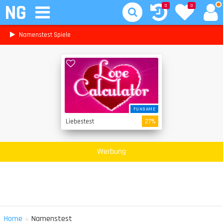
NG
0
0
Namenstest Spiele
FUNGAME
Liebestest
27%
Werbung
»
Home
Namenstest