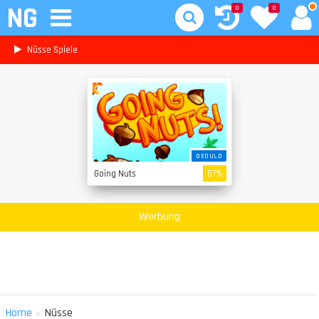
NG
0
0
Nüsse Spiele
GEDULD
Going Nuts
57%
Werbung
»
Home
Nüsse