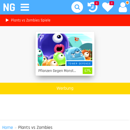
NG
0
0
Plants vs Zombies Spiele
TOWER DEFENSE
Pflanzen Gegen Monster
67%
Werbung
»
Home
Plants vs Zombies