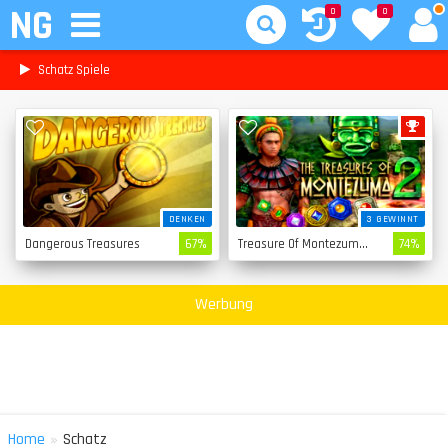
NG
0
0
Schatz Spiele
DENKEN
3 GEWINNT
Dangerous Treasures
67%
Treasure Of Montezuma 2
74%
Werbung
»
Home
Schatz