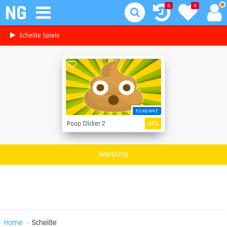
NG
0
0
Scheiße Spiele
FUNGAME
Poop Clicker 2
47%
Werbung
»
Home
Scheiße