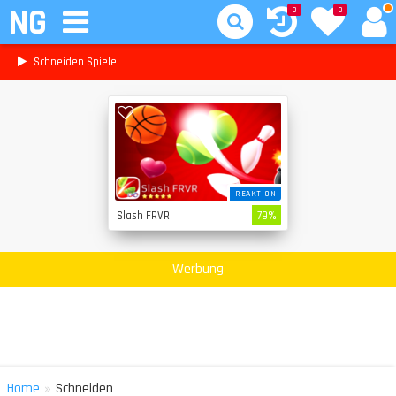
NG
0
0
Schneiden Spiele
REAKTION
Slash FRVR
79%
Werbung
»
Home
Schneiden