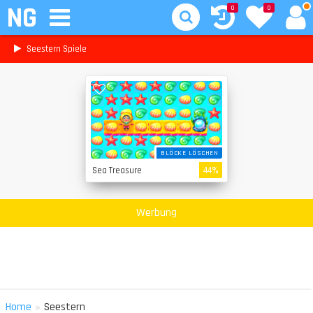
NG
0
0
Seestern Spiele
BLÖCKE LÖSCHEN
Sea Treasure
44%
Werbung
»
Home
Seestern