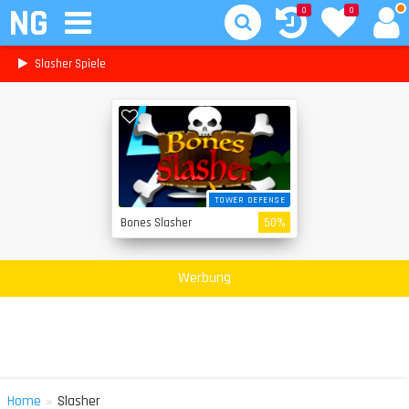
NG
0
0
Slasher Spiele
TOWER DEFENSE
Bones Slasher
50%
Werbung
»
Home
Slasher