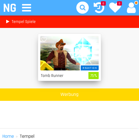
NG
0
0
Tempel Spiele
REAKTION
Tomb Runner
75%
Werbung
»
Home
Tempel