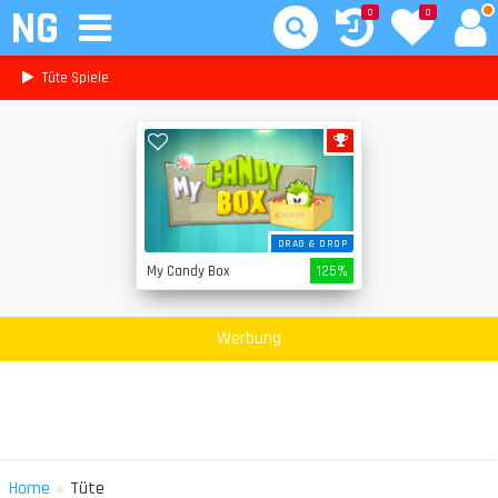
NG
0
0
Tüte Spiele
DRAG & DROP
My Candy Box
125%
Werbung
»
Home
Tüte