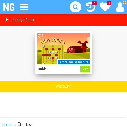
NG
0
0
Überlege Spiele
GESELLSCHAFTSSPIEL
Mühle
69%
Werbung
»
Home
Überlege