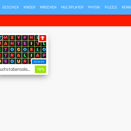
GESCHICK
KINDER
MÄDCHEN
MULTIPLAYER
PHYSIK
PUZZLE
RENN
DENKEN
Buchstabensalat Länder
78%