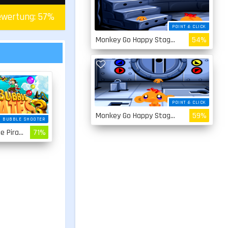
wertung:
57
%
POINT & CLICK
Monkey Go Happy Stage 2
54%
POINT & CLICK
Monkey Go Happy Stage 1
59%
BUBBLE SHOOTER
Sea Bubble Pirates 3
71%