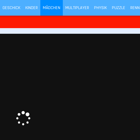
GESCHICK
KINDER
MÄDCHEN
MULTIPLAYER
PHYSIK
PUZZLE
RENN