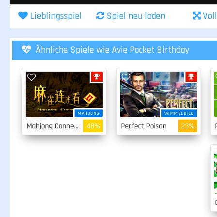
Lieblingsspiel
Spiel neu laden
Vol
Ähnliche Spiele wie Avie Pocket Birthday
MAHJONG
WIMMELBILD
Mahjong Connect 2
48%
Perfect Poison
23%