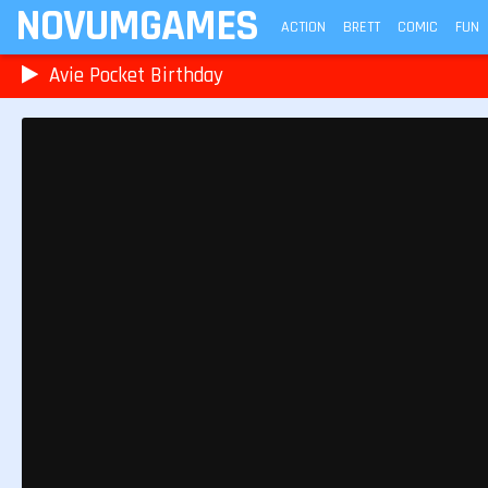
NOVUMGAMES
ACTION
BRETT
COMIC
FUN
Avie Pocket Birthday