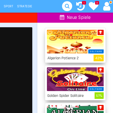
1
0
SPORT
STRATEGIE
Neue Spiele
SOLITAIRE
Algerian Patience 2
43%
SOLITAIRE
Golden Spider Solitaire
61%