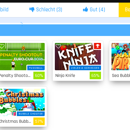
lbild
Schlecht (
3
)
Gut (
4
)
Be
';
FUSSBALL
ZIELEN & SCHIESSEN
Penalty Shootout Euro Cup 2016
60%
Ninja Knife
65%
BUBBLE SHOOTER
Christmas Bubbles
57%