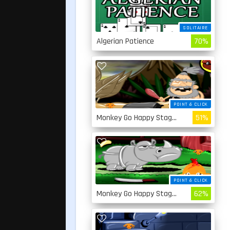
SOLITAIRE
Algerian Patience
70%
POINT & CLICK
Monkey Go Happy Stage 4
51%
POINT & CLICK
Monkey Go Happy Stage 3
62%