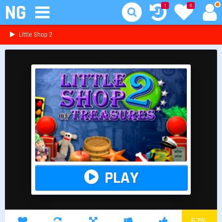
NG
1
0
Little Shop 2
PLAY
57
%