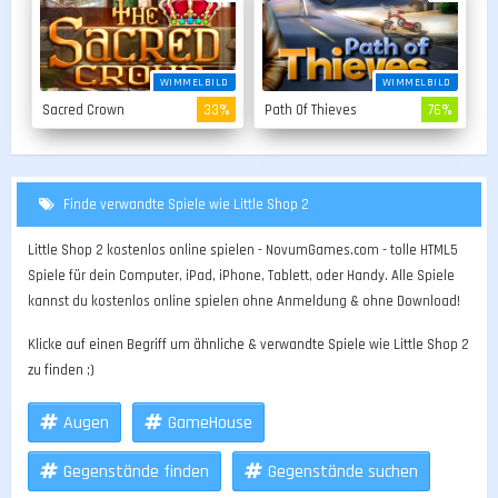
WIMMELBILD
WIMMELBILD
Sacred Crown
33%
Path Of Thieves
76%
Finde verwandte Spiele wie Little Shop 2
Little Shop 2 kostenlos online spielen - NovumGames.com - tolle HTML5
Spiele für dein Computer, iPad, iPhone, Tablett, oder Handy. Alle Spiele
kannst du kostenlos online spielen ohne Anmeldung & ohne Download!
Klicke auf einen Begriff um ähnliche & verwandte Spiele wie Little Shop 2
zu finden ;)
Augen
GameHouse
Gegenstände finden
Gegenstände suchen