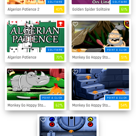
SOLITAIRE
SOLITAIRE
Algerian Patience 2
43%
Golden Spider Solitaire
61%
SOLITAIRE
POINT & CLICK
Algerian Patience
70%
Monkey Go Happy Stage 4
51%
POINT & CLICK
POINT & CLICK
Monkey Go Happy Stage 3
62%
Monkey Go Happy Stage 2
54%