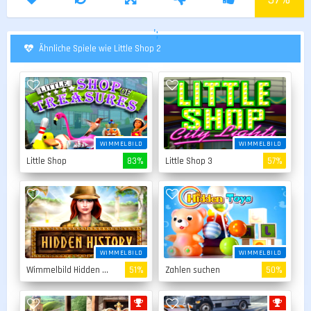
';
Ähnliche Spiele wie Little Shop 2
WIMMELBILD
WIMMELBILD
Little Shop
83%
Little Shop 3
57%
WIMMELBILD
WIMMELBILD
Wimmelbild Hidden Story
51%
Zahlen suchen
50%