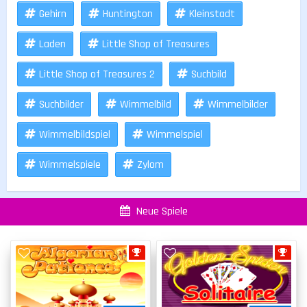
Gehirn
Huntington
Kleinstadt
Laden
Little Shop of Treasures
Little Shop of Treasures 2
Suchbild
Suchbilder
Wimmelbild
Wimmelbilder
Wimmelbildspiel
Wimmelspiel
Wimmelspiele
Zylom
Neue Spiele