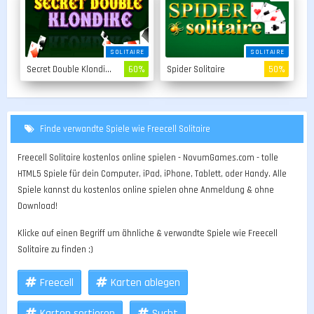
SOLITAIRE
SOLITAIRE
Secret Double Klondike
60%
Spider Solitaire
50%
Finde verwandte Spiele wie Freecell Solitaire
Freecell Solitaire kostenlos online spielen - NovumGames.com - tolle
HTML5 Spiele für dein Computer, iPad, iPhone, Tablett, oder Handy. Alle
Spiele kannst du kostenlos online spielen ohne Anmeldung & ohne
Download!
Klicke auf einen Begriff um ähnliche & verwandte Spiele wie Freecell
Solitaire zu finden ;)
Freecell
Karten ablegen
Karten sortieren
Sucht