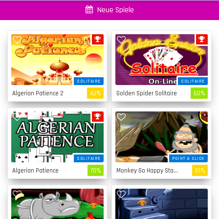
Neue Spiele
SOLITAIRE
SOLITAIRE
Algerian Patience 2
43%
Golden Spider Solitaire
60%
SOLITAIRE
POINT & CLICK
Algerian Patience
70%
Monkey Go Happy Stage 4
51%