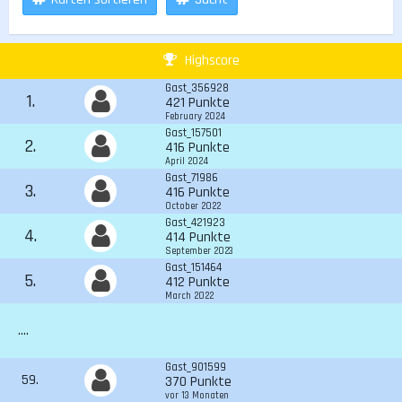
Highscore
Gast_356928
1.
421 Punkte
February 2024
Gast_157501
2.
416 Punkte
April 2024
Gast_71986
3.
416 Punkte
October 2022
Gast_421923
4.
414 Punkte
September 2023
Gast_151464
5.
412 Punkte
March 2022
....
Gast_901599
59.
370 Punkte
vor 13 Monaten