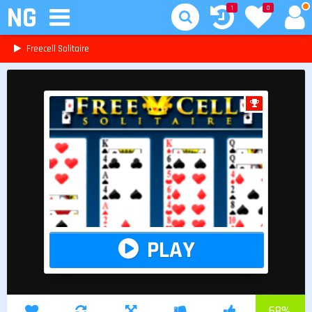
NG
1
0
Freecell Solitaire
PLAY
68
%