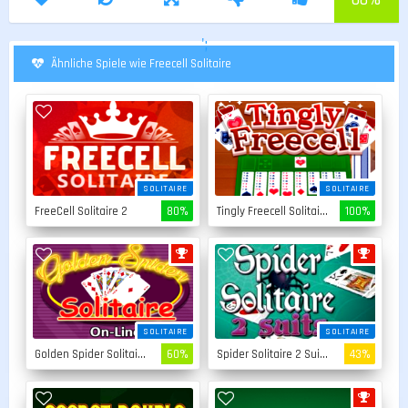
';
Ähnliche Spiele wie Freecell Solitaire
SOLITAIRE
SOLITAIRE
FreeCell Solitaire 2
80%
Tingly Freecell Solitaire
100%
SOLITAIRE
SOLITAIRE
Golden Spider Solitaire
60%
Spider Solitaire 2 Suits
43%