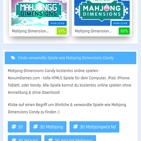
MAHJONG
MAHJONG
Mahjong Dimensions 15 Minuten
61%
Mahjong Dimensions Christmas
80%
Finde verwandte Spiele wie Mahjong Dimensions Candy
Mahjong Dimensions Candy kostenlos online spielen -
NovumGames.com - tolle HTML5 Spiele für dein Computer, iPad, iPhone,
Tablett, oder Handy. Alle Spiele kannst du kostenlos online spielen ohne
Anmeldung & ohne Download!
Klicke auf einen Begriff um ähnliche & verwandte Spiele wie Mahjong
Dimensions Candy zu finden ;)
3D
3D Mahjong
3D Mahjongwürfel
3D Würfel
3D Würfel Mahjong