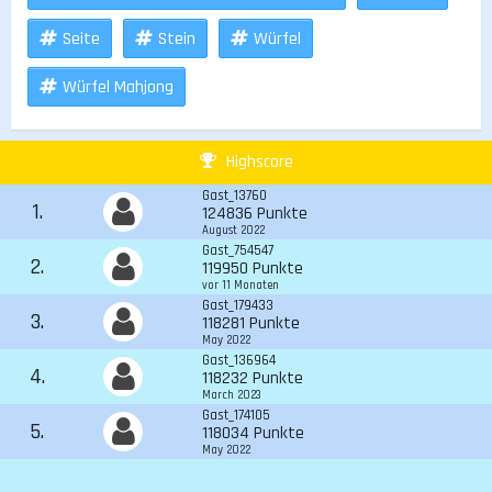
Seite
Stein
Würfel
Würfel Mahjong
Highscore
Gast_13760
1.
124836 Punkte
August 2022
Gast_754547
2.
119950 Punkte
vor 11 Monaten
Gast_179433
3.
118281 Punkte
May 2022
Gast_136964
4.
118232 Punkte
March 2023
Gast_174105
5.
118034 Punkte
May 2022