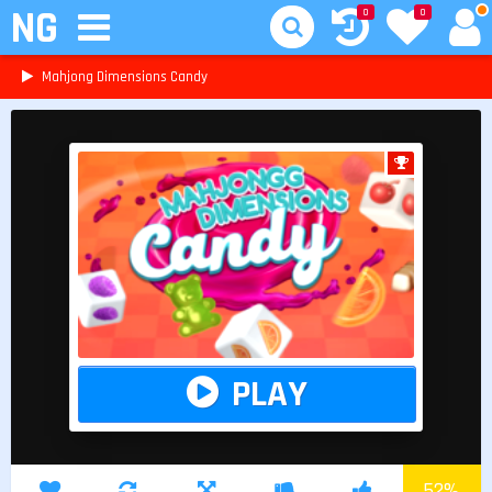
NG
0
0
Mahjong Dimensions Candy
PLAY
52
%