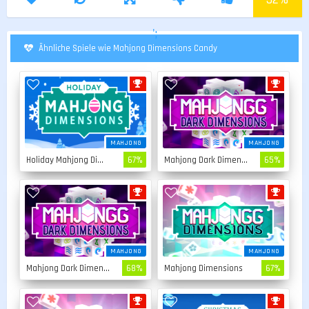
';
Ähnliche Spiele wie Mahjong Dimensions Candy
MAHJONG
MAHJONG
Holiday Mahjong Dimensions
67%
Mahjong Dark Dimensions
65%
MAHJONG
MAHJONG
Mahjong Dark Dimensions 15 Minuten
68%
Mahjong Dimensions
67%