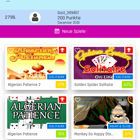
....
Gast_399457
2798.
200 Punkte
December 2023
Neue Spiele
SOLITAIRE
SOLITAIRE
Algerian Patience 2
43%
Golden Spider Solitaire
60%
SOLITAIRE
POINT & CLICK
Algerian Patience
70%
Monkey Go Happy Stage 4
51%