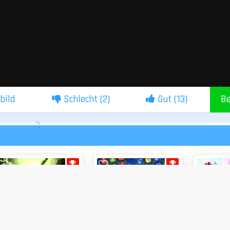
lbild
Schlecht (
2
)
Gut (
13
)
Be
';
3 GEWINNT
3 GEWINNT
Rainforest Adventure
47%
1001 Arabian Nights
51%
Candy Ho