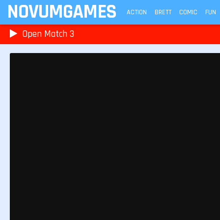
NOVUMGAMES
ACTION
BRETT
COMIC
FUN
Open Match 3