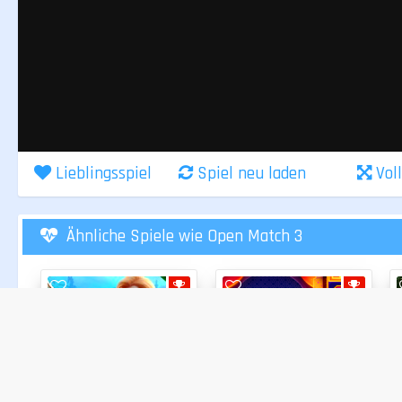
Lieblingsspiel
Spiel neu laden
Vol
Ähnliche Spiele wie Open Match 3
3 GEWINNT
3 GEWINNT
Treasures of Atlantis
66%
Jewels of Arabia
71%