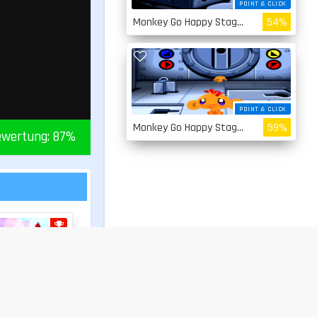
POINT & CLICK
Monkey Go Happy Stage 2
54%
POINT & CLICK
Monkey Go Happy Stage 1
59%
wertung:
87
%
3 GEWINNT
use
67%