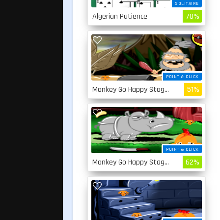
SOLITAIRE
Algerian Patience
70%
POINT & CLICK
Monkey Go Happy Stage 4
51%
POINT & CLICK
Monkey Go Happy Stage 3
62%