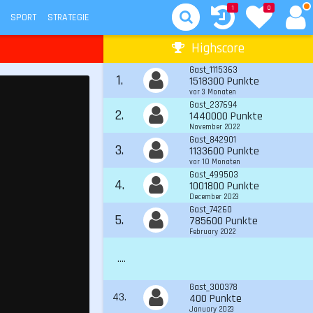
1
0
SPORT
STRATEGIE
Highscore
Gast_1115363
1.
1518300 Punkte
vor 3 Monaten
Gast_237694
2.
1440000 Punkte
November 2022
Gast_842901
3.
1133600 Punkte
vor 10 Monaten
Gast_499503
4.
1001800 Punkte
December 2023
Gast_74260
5.
785600 Punkte
February 2022
....
Gast_300378
43.
400 Punkte
January 2023