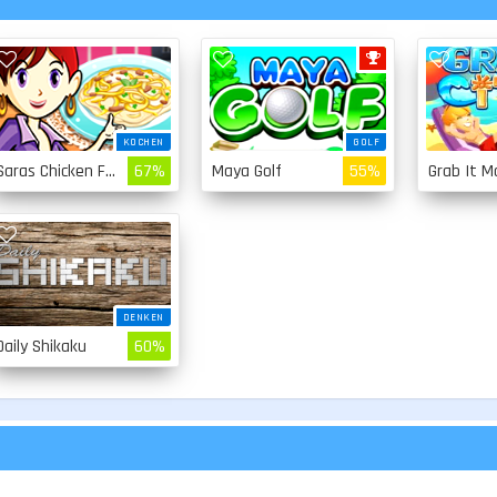
KOCHEN
GOLF
Saras Chicken Fettuccine
67%
Maya Golf
55%
Grab It M
DENKEN
Daily Shikaku
60%