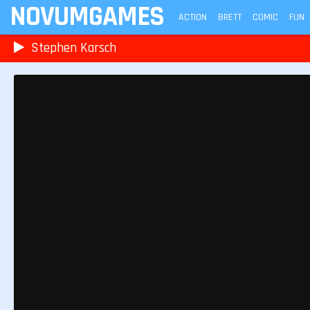
NOVUMGAMES
ACTION
BRETT
COMIC
FUN
Stephen Karsch