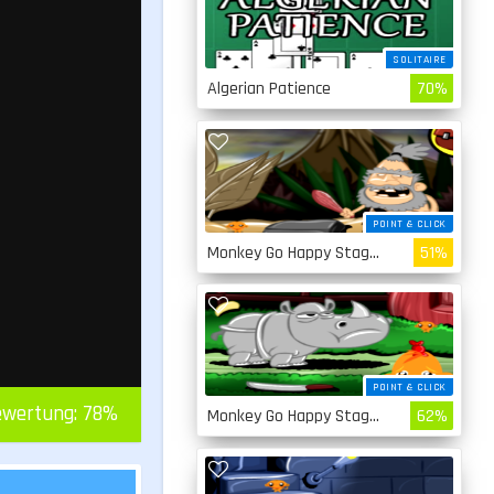
SOLITAIRE
Algerian Patience
70%
POINT & CLICK
Monkey Go Happy Stage 4
51%
POINT & CLICK
wertung:
78
%
Monkey Go Happy Stage 3
62%