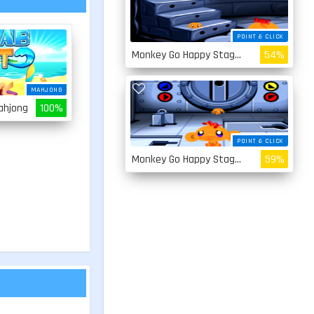
POINT & CLICK
Monkey Go Happy Stage 2
54%
MAHJONG
ahjong
100%
POINT & CLICK
Monkey Go Happy Stage 1
59%