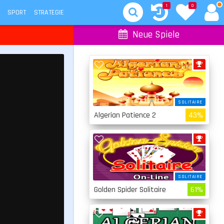
1
0
SPORT
STRATEGIE
Neue Spiele
SOLITAIRE
Algerian Patience 2
43%
SOLITAIRE
Golden Spider Solitaire
61%