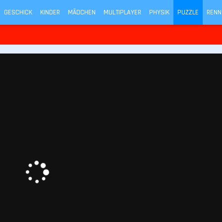
GESCHICK
KINDER
MÄDCHEN
MULTIPLAYER
PHYSIK
PUZZLE
RENN