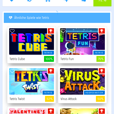
';
Ähnliche Spiele wie Tetris
TETRIS
TETRIS
Tetris Cube
100%
Tetris Fun
75%
TETRIS
KOORDINATION
Tetris Twist
52%
Virus Attack
50%