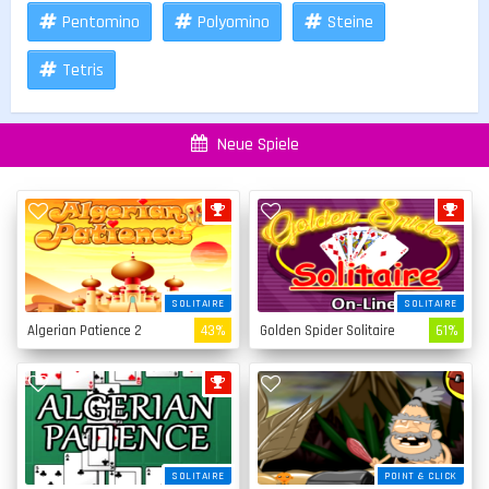
Pentomino
Polyomino
Steine
Tetris
Neue Spiele
SOLITAIRE
SOLITAIRE
Algerian Patience 2
43%
Golden Spider Solitaire
61%
SOLITAIRE
POINT & CLICK