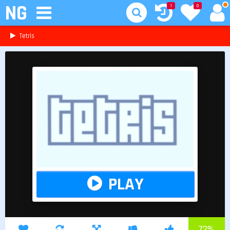
NG
1
0
Tetris
PLAY
72
%