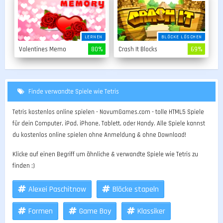
LERNEN
BLÖCKE LÖSCHEN
Valentines Memo
80%
Crash It Blocks
69%
Finde verwandte Spiele wie Tetris
Tetris kostenlos online spielen - NovumGames.com - tolle HTML5 Spiele
für dein Computer, iPad, iPhone, Tablett, oder Handy. Alle Spiele kannst
du kostenlos online spielen ohne Anmeldung & ohne Download!
Klicke auf einen Begriff um ähnliche & verwandte Spiele wie Tetris zu
finden ;)
Alexei Paschitnow
Blöcke stapeln
Formen
Game Boy
Klassiker