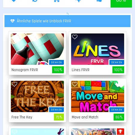
';
Ähnliche Spiele wie Unblock FRVR
DENKEN
DENKEN
Nonogram FRVR
100%
Lines FRVR
100%
DENKEN
DENKEN
Free The Key
75%
Move and Match
86%