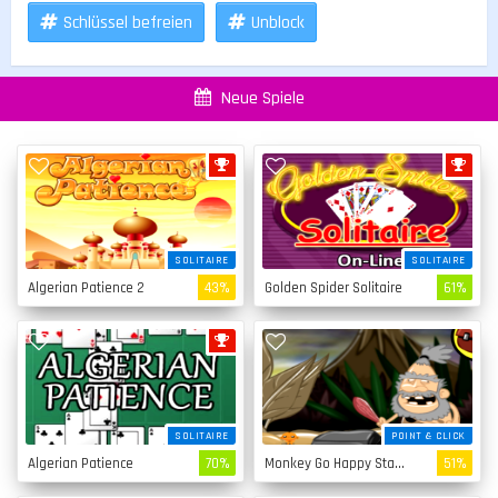
Schlüssel befreien
Unblock
Neue Spiele
SOLITAIRE
SOLITAIRE
Algerian Patience 2
43%
Golden Spider Solitaire
61%
SOLITAIRE
POINT & CLICK
Algerian Patience
70%
Monkey Go Happy Stage 4
51%