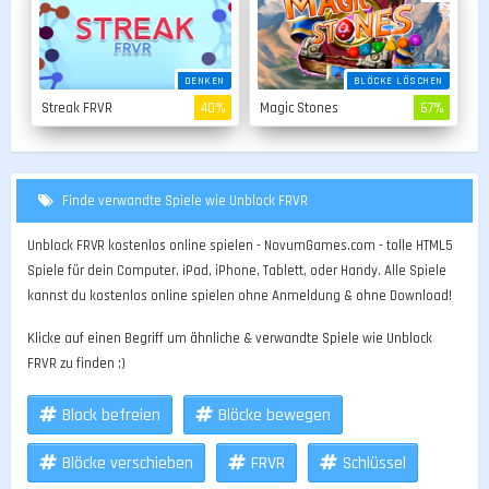
DENKEN
BLÖCKE LÖSCHEN
Streak FRVR
40%
Magic Stones
67%
Finde verwandte Spiele wie Unblock FRVR
Unblock FRVR kostenlos online spielen - NovumGames.com - tolle HTML5
Spiele für dein Computer, iPad, iPhone, Tablett, oder Handy. Alle Spiele
kannst du kostenlos online spielen ohne Anmeldung & ohne Download!
Klicke auf einen Begriff um ähnliche & verwandte Spiele wie Unblock
FRVR zu finden ;)
Block befreien
Blöcke bewegen
Blöcke verschieben
FRVR
Schlüssel