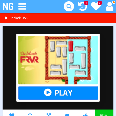
NG
1
0
Unblock FRVR
PLAY
80
%