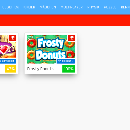
GESCHICK
KINDER
MÄDCHEN
MULTIPLAYER
PHYSIK
PUZZLE
RENN
3 GEWINNT
VERBINDEN
47%
Frosty Donuts
100%