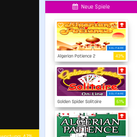
Neue Spiele
SOLITAIRE
Algerian Patience 2
43%
SOLITAIRE
Golden Spider Solitaire
61%
wertung:
47
%