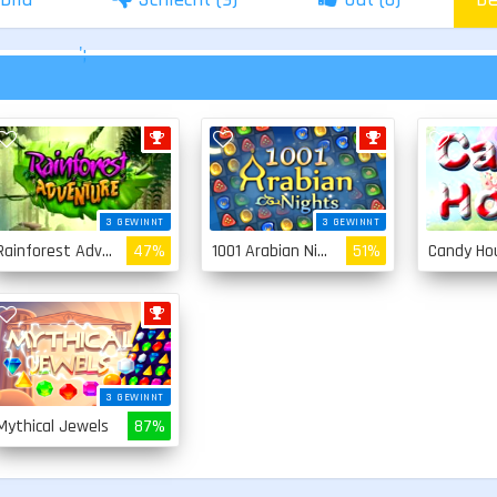
';
3 GEWINNT
3 GEWINNT
Rainforest Adventure
47%
1001 Arabian Nights
51%
Candy Ho
3 GEWINNT
Mythical Jewels
87%