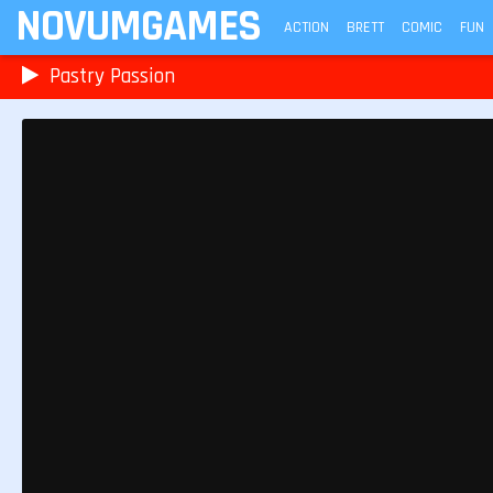
NOVUMGAMES
ACTION
BRETT
COMIC
FUN
Pastry Passion