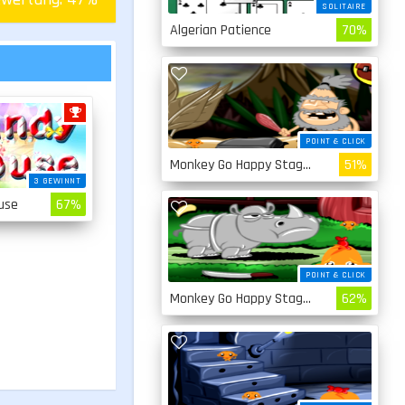
SOLITAIRE
Algerian Patience
70%
POINT & CLICK
Monkey Go Happy Stage 4
51%
3 GEWINNT
use
67%
POINT & CLICK
Monkey Go Happy Stage 3
62%