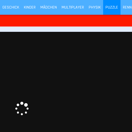
GESCHICK
KINDER
MÄDCHEN
MULTIPLAYER
PHYSIK
PUZZLE
RENN