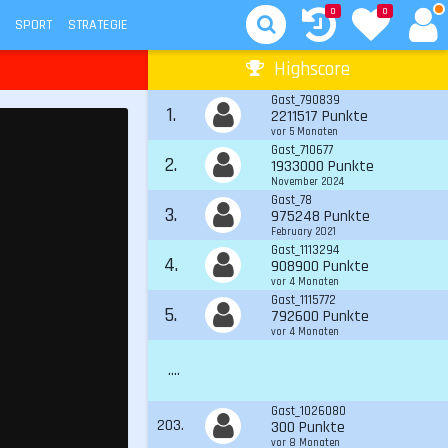
0
0
SPORT
STRATEGIE
Highscore
Gast_790839
1.
2211517 Punkte
vor 5 Monaten
Gast_710677
2.
1933000 Punkte
November 2024
Gast_78
3.
975248 Punkte
February 2021
Gast_1113294
4.
908900 Punkte
vor 4 Monaten
Gast_1115772
5.
792600 Punkte
vor 4 Monaten
....
Gast_1026080
203.
300 Punkte
vor 8 Monaten