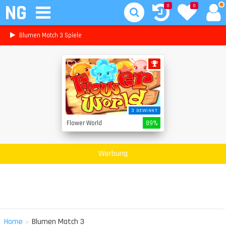
NG
0
0
Blumen Match 3 Spiele
3 GEWINNT
Flower World
89%
Werbung
»
Home
Blumen Match 3