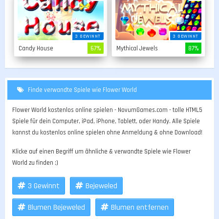
3 GEWINNT
3 GEWINNT
Candy House
67%
Mythical Jewels
87%
Finde verwandte Spiele wie Flower World
Flower World kostenlos online spielen - NovumGames.com - tolle HTML5
Spiele für dein Computer, iPad, iPhone, Tablett, oder Handy. Alle Spiele
kannst du kostenlos online spielen ohne Anmeldung & ohne Download!
Klicke auf einen Begriff um ähnliche & verwandte Spiele wie Flower
World zu finden ;)
3 Gewinnt
Bejeweled
Blumen Bejeweled
Blumen entfernen