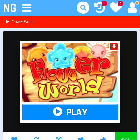
NG
1
0
Flower World
PLAY
89
%