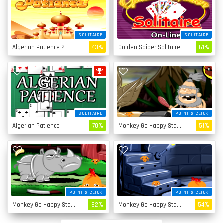
SOLITAIRE
SOLITAIRE
Algerian Patience 2
43%
Golden Spider Solitaire
61%
SOLITAIRE
POINT & CLICK
Algerian Patience
70%
Monkey Go Happy Stage 4
51%
POINT & CLICK
POINT & CLICK
Monkey Go Happy Stage 3
62%
Monkey Go Happy Stage 2
54%