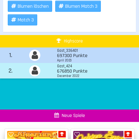
Blumen löschen
Blumen Match 3
Match 3
Highscore
Gast_336401
1.
697300 Punkte
April 2023
Gast_424
2.
676850 Punkte
December 2022
Neue Spiele