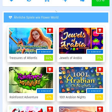
';
Ähnliche Spiele wie Flower World
3 GEWINNT
3 GEWINNT
Treasures of Atlantis
66%
Jewels of Arabia
71%
3 GEWINNT
3 GEWINNT
Rainforest Adventure
47%
1001 Arabian Nights
51%