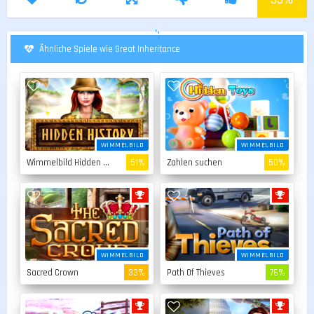
';
Ähnliche Spiele wie Great Inheritance
WIMMELBILD
WIMMELBILD
Wimmelbild Hidden Story
51%
Zahlen suchen
50%
WIMMELBILD
WIMMELBILD
Sacred Crown
33%
Path Of Thieves
76%