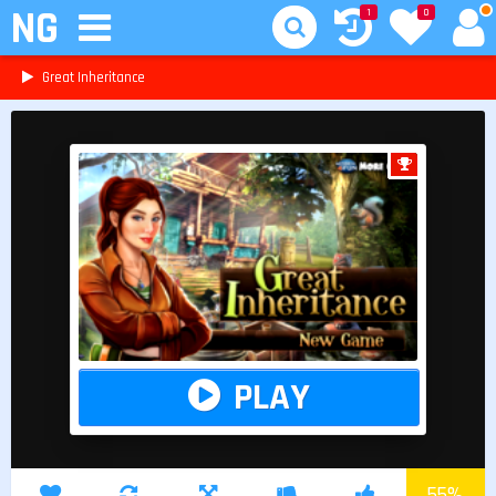
NG
1
0
Great Inheritance
PLAY
55
%