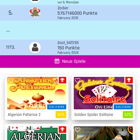
vor 6 Monaten
Zocker
5.
5767146000 Punkte
February 2025
....
Gast_547295
1173.
150 Punkte
February 2024
Neue Spiele
SOLITAIRE
SOLITAIRE
Algerian Patience 2
43%
Golden Spider Solitaire
61%