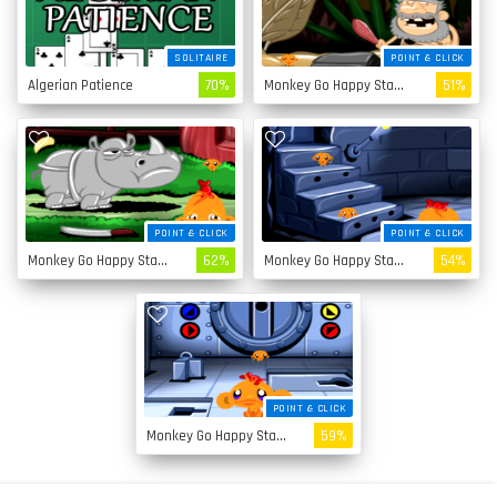
SOLITAIRE
POINT & CLICK
Algerian Patience
70%
Monkey Go Happy Stage 4
51%
POINT & CLICK
POINT & CLICK
Monkey Go Happy Stage 3
62%
Monkey Go Happy Stage 2
54%
POINT & CLICK
Monkey Go Happy Stage 1
59%