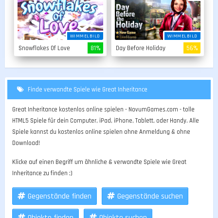
WIMMELBILD
WIMMELBILD
Snowflakes Of Love
81%
Day Before Holiday
56%
Finde verwandte Spiele wie Great Inheritance
Great Inheritance kostenlos online spielen - NovumGames.com - tolle
HTML5 Spiele für dein Computer, iPad, iPhone, Tablett, oder Handy. Alle
Spiele kannst du kostenlos online spielen ohne Anmeldung & ohne
Download!
Klicke auf einen Begriff um ähnliche & verwandte Spiele wie Great
Inheritance zu finden ;)
Gegenstände finden
Gegenstände suchen
Objekte finden
Objekte suchen