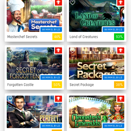
WIMMELBILD
WIMMELBILD
Masterchef Secrets
44%
Land of Creatures
93%
WIMMELBILD
WIMMELBILD
Forgotten Castle
50%
Secret Package
38%
WIMMELBILD
WIMMELBILD