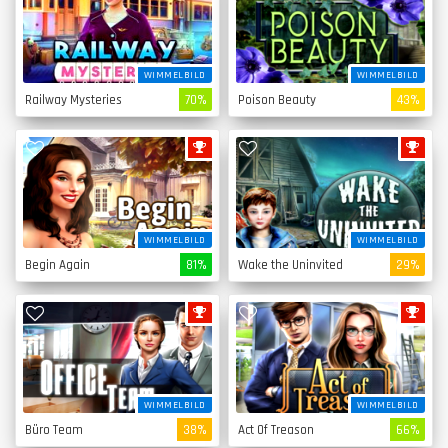
WIMMELBILD
WIMMELBILD
Railway Mysteries
70%
Poison Beauty
43%
WIMMELBILD
WIMMELBILD
Begin Again
81%
Wake the Uninvited
29%
WIMMELBILD
WIMMELBILD
Büro Team
38%
Act Of Treason
66%