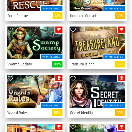
WIMMELBILD
WIMMELBILD
Farm Rescue
44%
Honolulu Sunset
33%
WIMMELBILD
WIMMELBILD
Swamp Society
83%
Treasure Island
55%
WIMMELBILD
WIMMELBILD
Wizard Rules
56%
Secret Identity
29%