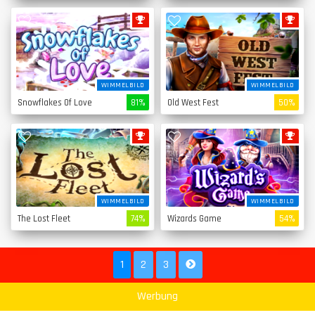
WIMMELBILD
WIMMELBILD
Snowflakes Of Love
81%
Old West Fest
50%
WIMMELBILD
WIMMELBILD
The Lost Fleet
74%
Wizards Game
54%
1
2
3
Werbung