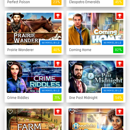
Perfect Poison
23%
Cleopatra Emeralds
45%
WIMMELBILD
WIMMELBILD
Prairie Wanderer
40%
Coming Home
82%
WIMMELBILD
WIMMELBILD
Crime Riddles
71%
One Past Midnight
54%