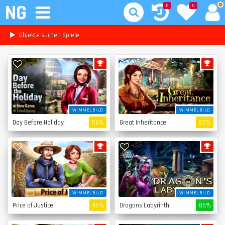
NG
0
0
Objekte suchen Spiele
WIMMELBILD
WIMMELBILD
Day Before Holiday
56%
Great Inheritance
55%
WIMMELBILD
WIMMELBILD
Price of Justice
45%
Dragons Labyrinth
85%