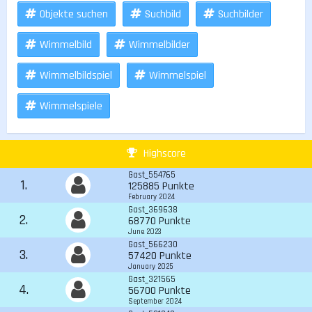
Objekte suchen
Suchbild
Suchbilder
Wimmelbild
Wimmelbilder
Wimmelbildspiel
Wimmelspiel
Wimmelspiele
Highscore
Gast_554765
1.
125885 Punkte
February 2024
Gast_369638
2.
68770 Punkte
June 2023
Gast_566230
3.
57420 Punkte
January 2025
Gast_321565
4.
56700 Punkte
September 2024