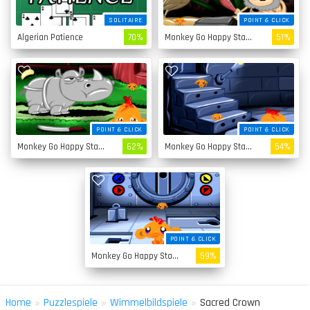
SOLITAIRE
POINT & CLICK
Algerian Patience
70%
Monkey Go Happy Stage 4
51%
POINT & CLICK
POINT & CLICK
Monkey Go Happy Stage 3
62%
Monkey Go Happy Stage 2
54%
POINT & CLICK
Monkey Go Happy Stage 1
59%
»
»
»
Home
Puzzlespiele
Wimmelbildspiele
Sacred Crown