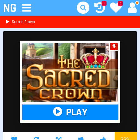
NG
1
0
Sacred Crown
PLAY
33
%