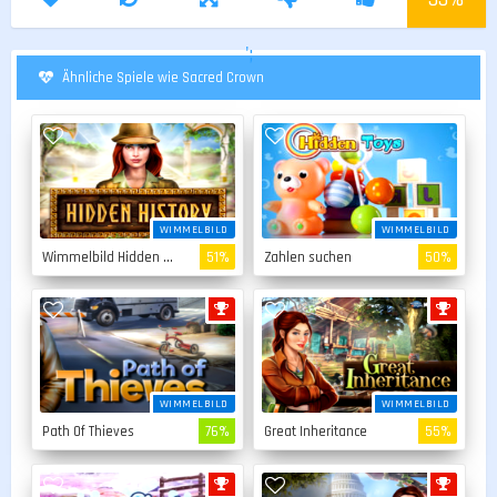
';
Ähnliche Spiele wie Sacred Crown
WIMMELBILD
WIMMELBILD
Wimmelbild Hidden Story
51%
Zahlen suchen
50%
WIMMELBILD
WIMMELBILD
Path Of Thieves
76%
Great Inheritance
55%