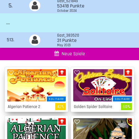
Gast_521849
5.
53418 Punkte
October 2024
....
Gast_383520
513.
31 Punkte
May 2023
Neue Spiele
SOLITAIRE
SOLITAIRE
Algerian Patience 2
43%
Golden Spider Solitaire
60%