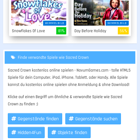
WIMMELBILD
WIMMELBILD
Snowflakes Of Love
81%
Day Before Holiday
56%
Finde verwandte Spiele wie Sacred Crown
Sacred Crown kostenlos online spielen - NovumGames.com - tolle HTML5
Spiele für dein Computer, iPad, iPhone, Tablett, oder Handy. Alle Spiele
kannst du kostenlos online spielen ohne Anmeldung & ohne Download!
Klicke auf einen Begriff um ähnliche & verwandte Spiele wie Sacred
Crown zu finden ;)
Gegenstände finden
Gegenstände suchen
Hidden4Fun
Objekte finden