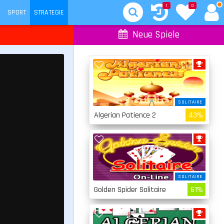
1
0
SPORT
STRATEGIE
Neue Spiele
SOLITAIRE
Algerian Patience 2
43%
SOLITAIRE
Golden Spider Solitaire
61%