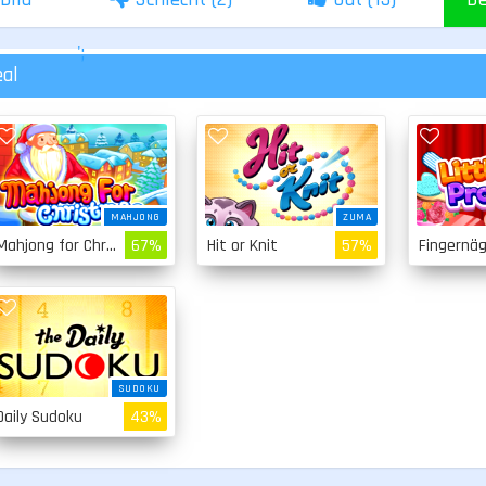
';
eal
MAHJONG
ZUMA
Mahjong for Christmas
67%
Hit or Knit
57%
SUDOKU
Daily Sudoku
43%