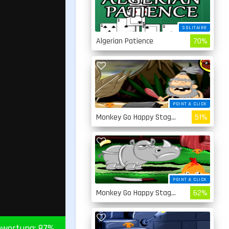
SOLITAIRE
Algerian Patience
70%
POINT & CLICK
Monkey Go Happy Stage 4
51%
POINT & CLICK
Monkey Go Happy Stage 3
62%
wertung:
87
%