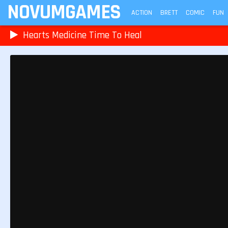
NOVUMGAMES
ACTION
BRETT
COMIC
FUN
Hearts Medicine Time To Heal