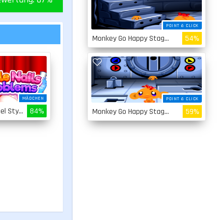
POINT & CLICK
Monkey Go Happy Stage 2
54%
MÄDCHEN
POINT & CLICK
Fingernägel Stylen
84%
Monkey Go Happy Stage 1
59%