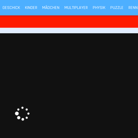
GESCHICK
KINDER
MÄDCHEN
MULTIPLAYER
PHYSIK
PUZZLE
RENN