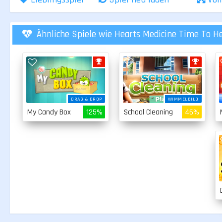
Ähnliche Spiele wie Hearts Medicine Time To H
DRAG & DROP
WIMMELBILD
My Candy Box
125%
School Cleaning
46%