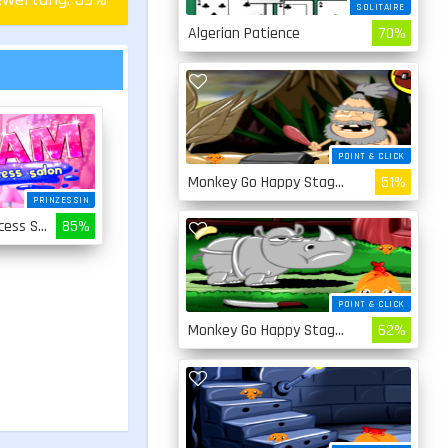
SOLITAIRE
Algerian Patience
70%
POINT & CLICK
Monkey Go Happy Stage 4
51%
PRINZESSIN
Glam Princess Salon
85%
POINT & CLICK
Monkey Go Happy Stage 3
62%