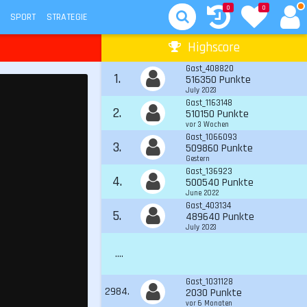
0
0
SPORT
STRATEGIE
Highscore
Gast_408820
1.
516350 Punkte
July 2023
Gast_1163148
2.
510150 Punkte
vor 3 Wochen
Gast_1066093
3.
509860 Punkte
Gestern
Gast_136923
4.
500540 Punkte
June 2022
Gast_403134
5.
489640 Punkte
July 2023
....
Gast_1031128
2984.
2030 Punkte
vor 6 Monaten