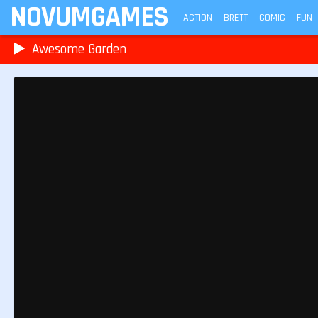
NOVUMGAMES
ACTION
BRETT
COMIC
FUN
Awesome Garden