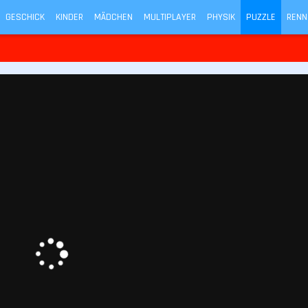
GESCHICK
KINDER
MÄDCHEN
MULTIPLAYER
PHYSIK
PUZZLE
RENN