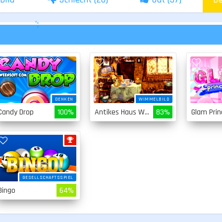
';
DENKEN
WIMMELBILD
Candy Drop
100%
Antikes Haus Wimmelbild
83%
GESELLSCHAFTSSPIEL
Bingo
64%