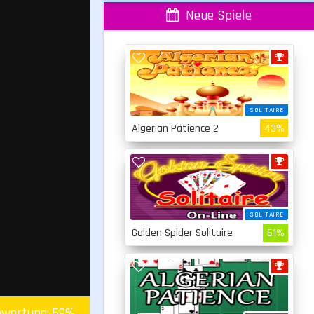
Neue Spiele
SOLITAIRE
Algerian Patience 2
43%
SOLITAIRE
Golden Spider Solitaire
61%
wertung:
59
%