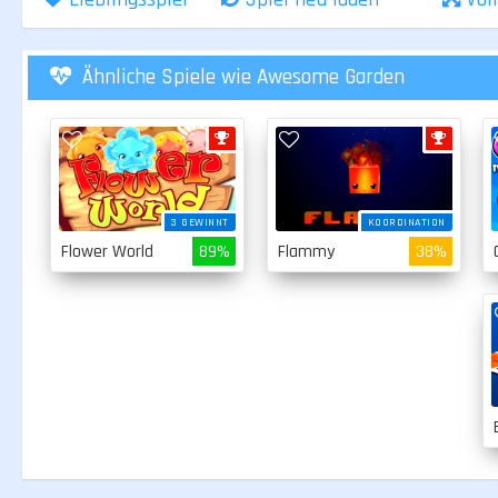
Ähnliche Spiele wie Awesome Garden
3 GEWINNT
KOORDINATION
Flower World
89%
Flammy
38%