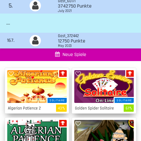
Gast_60171
5.
3742750 Punkte
July 2021
....
Gast_372442
167.
12750 Punkte
May 2023
Neue Spiele
SOLITAIRE
SOLITAIRE
Algerian Patience 2
43%
Golden Spider Solitaire
61%