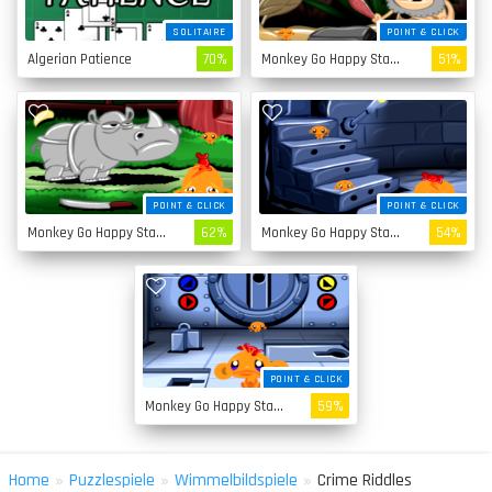
SOLITAIRE
POINT & CLICK
Algerian Patience
70%
Monkey Go Happy Stage 4
51%
POINT & CLICK
POINT & CLICK
Monkey Go Happy Stage 3
62%
Monkey Go Happy Stage 2
54%
POINT & CLICK
Monkey Go Happy Stage 1
59%
»
»
»
Home
Puzzlespiele
Wimmelbildspiele
Crime Riddles