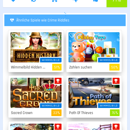
';
Ähnliche Spiele wie Crime Riddles
WIMMELBILD
WIMMELBILD
Wimmelbild Hidden Story
51%
Zahlen suchen
50%
WIMMELBILD
WIMMELBILD
Sacred Crown
33%
Path Of Thieves
76%