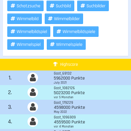
Schatzsuche
Suchbild
Suchbilder
Wimmelbild
Wimmelbilder
Wimmelbildspiel
Wimmelbildspiele
Wimmelspiel
Wimmelspiele
Highscore
Gast_69132
1.
5962000 Punkte
July 2021
Gast_1082126
2.
5023200 Punkte
vor 5 Monaten
Gast_179229
3.
4598000 Punkte
May 2022
Gast_1096909
4.
4559500 Punkte
vor 4 Monaten