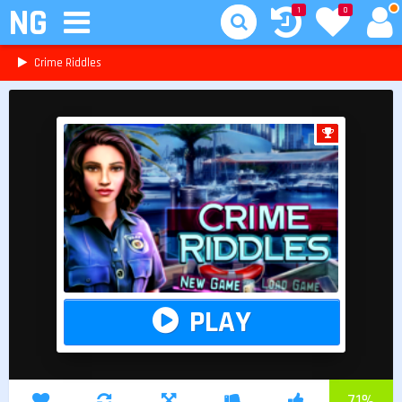
NG
1
0
Crime Riddles
PLAY
71
%