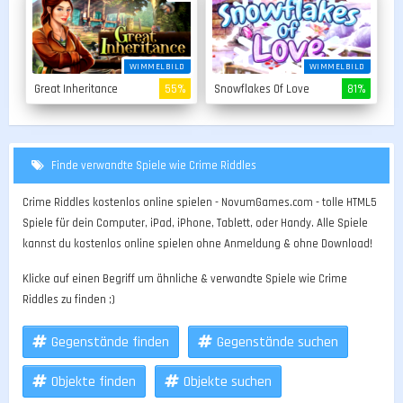
WIMMELBILD
WIMMELBILD
Great Inheritance
55%
Snowflakes Of Love
81%
Finde verwandte Spiele wie Crime Riddles
Crime Riddles kostenlos online spielen - NovumGames.com - tolle HTML5
Spiele für dein Computer, iPad, iPhone, Tablett, oder Handy. Alle Spiele
kannst du kostenlos online spielen ohne Anmeldung & ohne Download!
Klicke auf einen Begriff um ähnliche & verwandte Spiele wie Crime
Riddles zu finden ;)
Gegenstände finden
Gegenstände suchen
Objekte finden
Objekte suchen