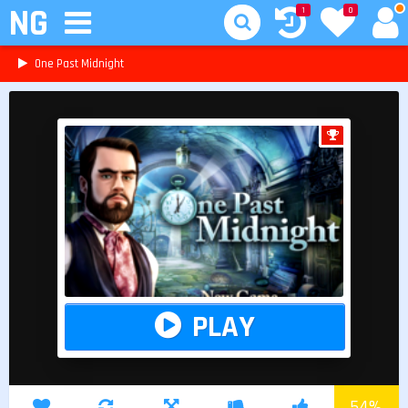
NG
1
0
One Past Midnight
PLAY
54
%