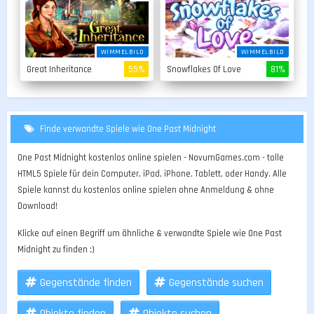
WIMMELBILD
WIMMELBILD
Great Inheritance
55%
Snowflakes Of Love
81%
Finde verwandte Spiele wie One Past Midnight
One Past Midnight kostenlos online spielen - NovumGames.com - tolle
HTML5 Spiele für dein Computer, iPad, iPhone, Tablett, oder Handy. Alle
Spiele kannst du kostenlos online spielen ohne Anmeldung & ohne
Download!
Klicke auf einen Begriff um ähnliche & verwandte Spiele wie One Past
Midnight zu finden ;)
Gegenstände finden
Gegenstände suchen
Objekte finden
Objekte suchen