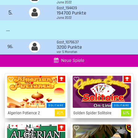
June 2022
Gast_194439
5.
194700 Punkte
June 2022
....
Gast_1079637
96.
3200 Punkte
vor 5 Monaten
Neue Spiele
SOLITAIRE
SOLITAIRE
Algerian Patience 2
43%
Golden Spider Solitaire
61%