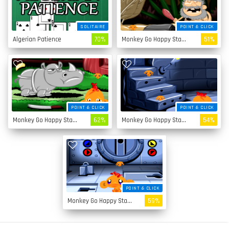
SOLITAIRE
POINT & CLICK
Algerian Patience
70%
Monkey Go Happy Stage 4
51%
POINT & CLICK
POINT & CLICK
Monkey Go Happy Stage 3
62%
Monkey Go Happy Stage 2
54%
POINT & CLICK
Monkey Go Happy Stage 1
59%