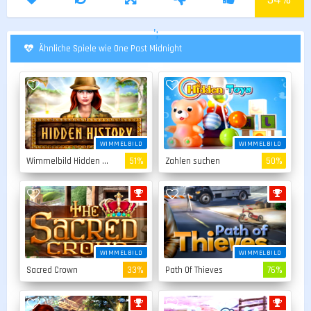
';
Ähnliche Spiele wie One Past Midnight
WIMMELBILD
WIMMELBILD
Wimmelbild Hidden Story
51%
Zahlen suchen
50%
WIMMELBILD
WIMMELBILD
Sacred Crown
33%
Path Of Thieves
76%